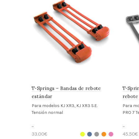
T-Springs – Bandas de rebote
T-Spri
estándar
rebote
Para modelos KJ XR3, KJ XR3 S.E.
Para mod
Tensión normal
PRO 7
Te
...
...
33.00
€
45.50
€