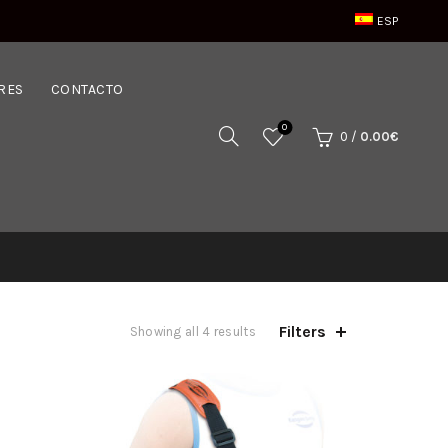
ESP
RES
CONTACTO
0
0
/
0.00
€
Filters
Showing all 4 results