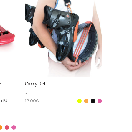
e
Carry Belt
...
i KJ
12.00
€
Select options