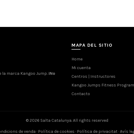
ct options
Select options
MAPA DEL SITIO
Home
Mi cuenta
de la marca Kangoo Jump.
¡No
Centros | Instructores
Kangoo Jumps Fitness Progra
Contacto
© 2026
Salta Catalunya
. All rights reserved
ndicions de venda
·
Política de cookies
·
Política de privacitat
·
Avís le