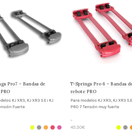
ngs Pro7 – Bandas de
T-Springs Pro 6 – Bandas d
 PRO
rebote PRO
elos KJ XR3, KJ XR3 S.E i KJ
Para modelos KJ XR3, KJ XR3 S.E 
nsión Fuerte
PRO 7
Tensión muy fuerte
...
45.50
€