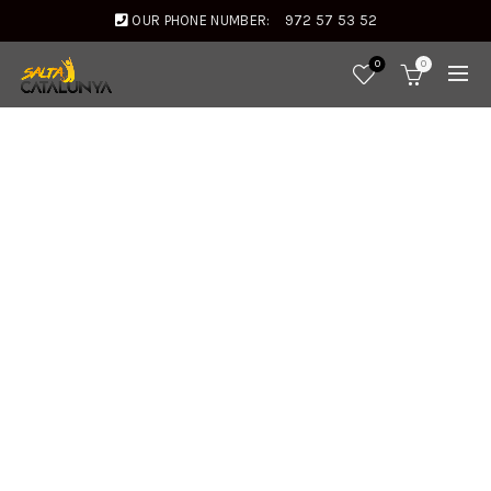
OUR PHONE NUMBER:
972 57 53 52
0
0