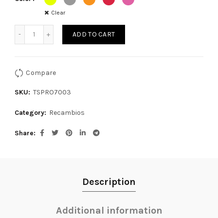
Clear
T-Springs Pro7 – Bandas de rebote PRO quantity
ADD TO CART
Compare
SKU:
TSPRO7003
Category:
Recambios
Share
Description
Additional information