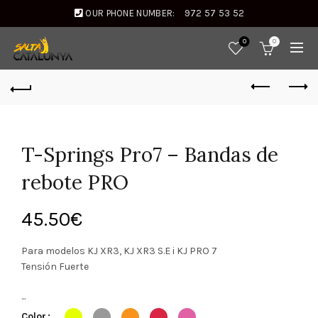
OUR PHONE NUMBER:
972 57 53 52
0
0
T-Springs Pro7 – Bandas de
rebote PRO
45.50
€
Para modelos KJ XR3, KJ XR3 S.E i KJ PRO 7
Tensión Fuerte
...
Color