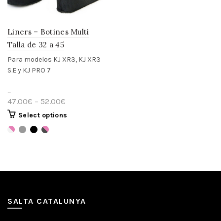
Liners – Botines Multi
Talla de 32 a 45
Para modelos KJ XR3, KJ XR3
S.E y KJ PRO 7
...
47.00
€
–
52.00
€
Select options
SALTA CATALUNYA