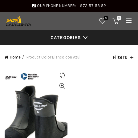
OUR PHONE NUMBER:
972 57 53 52
0
0
CATEGORIES
Filters
Home
Product Color
Blanco con Azul