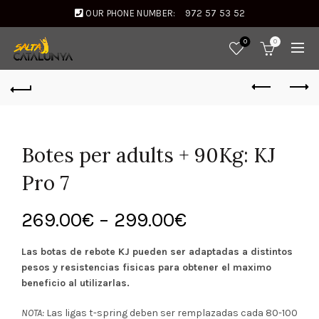
OUR PHONE NUMBER:
972 57 53 52
0
0
Botes per adults + 90Kg: KJ
Pro 7
269.00
€
–
299.00
€
Las botas de rebote KJ pueden ser adaptadas a distintos
pesos y resistencias fisicas para obtener el maximo
beneficio al utilizarlas.
NOTA:
Las ligas t-spring deben ser remplazadas cada 80-100