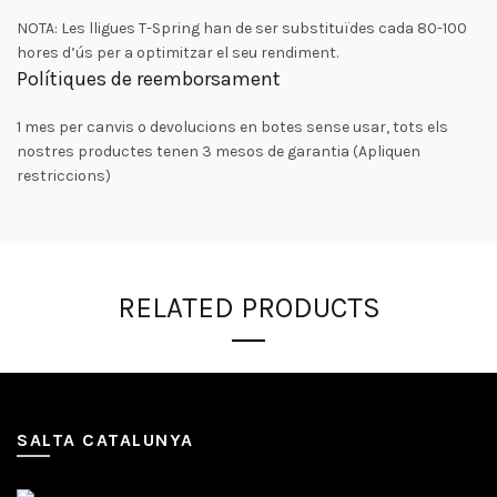
NOTA: Les lligues T-Spring han de ser substituïdes cada 80-100
hores d’ús per a optimitzar el seu rendiment.
Polítiques de reemborsament
1 mes per canvis o devolucions en botes sense usar, tots els
nostres productes tenen 3 mesos de garantia (Apliquen
restriccions)
RELATED PRODUCTS
SALTA CATALUNYA