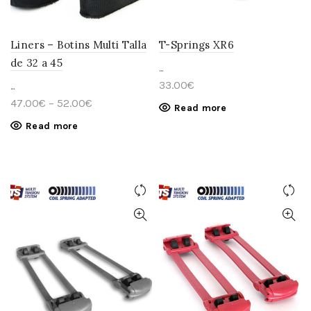
Liners – Botins Multi Talla
T-Springs XR6
de 32 a 45
...
33.00
€
...
47.00
€
–
52.00
€
Read more
Read more