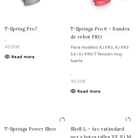
T-Spring Pro7
T-Springs Pro 6 – Bandes
de rebot PRO
...
45.50
€
Para modelos KJ XR3, KJ XR3
S.E i KJ PRO 7
Tensión muy
Read more
fuerte
...
45.50
€
Read more
T-Springs Power Shoe
Shell L – Arc estàndard
per a botes talles XS, S i M