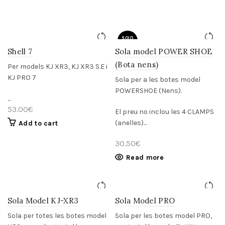
SOLD
OUT
Shell 7
Sola model POWER SHOE
(Bota nens)
Per models KJ XR3, KJ XR3 S.E i
KJ PRO 7
Sola per a les botes model
POWERSHOE (Nens).
...
53.00
€
El preu no inclou les 4 CLAMPS
(anelles)...
Add to cart
30.50
€
Read more
Sola Model KJ-XR3
Sola Model PRO
Sola per totes les botes model
Sola per les botes model PRO,