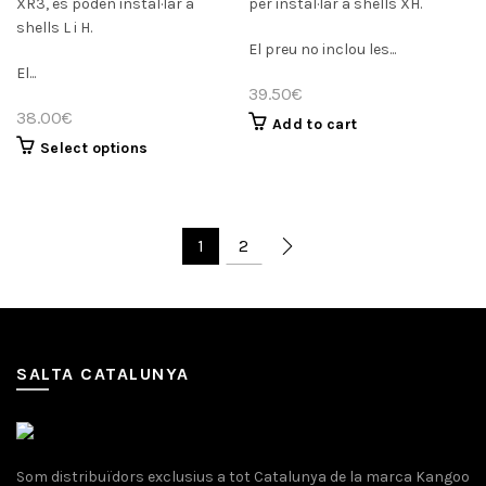
XR3, es poden instal·lar a
per instal·lar a shells XH.
shells L i H.
El preu no inclou les...
El...
39.50
€
38.00
€
Add to cart
Select options
1
2
SALTA CATALUNYA
Som distribuïdors exclusius a tot Catalunya de la marca Kangoo