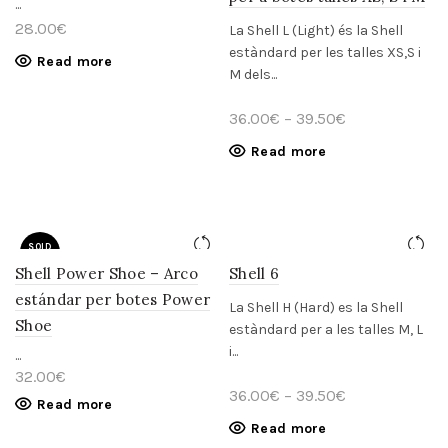
...
28.00
€
La Shell L (Light) és la Shell
estàndard per les talles XS,S i
Read more
M dels...
36.00
€
–
39.50
€
Read more
SOLD
OUT
Shell Power Shoe – Arco
Shell 6
estándar per botes Power
La Shell H (Hard) es la Shell
Shoe
estàndard per a les talles M, L
i...
...
32.00
€
36.00
€
–
39.50
€
Read more
Read more